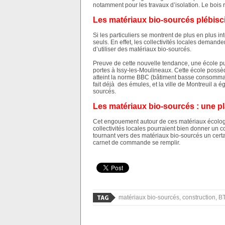
notamment pour les travaux d’isolation. Le bois r
Les matériaux bio-sourcés plébiscit
Si les particuliers se montrent de plus en plus in
seuls. En effet, les collectivités locales demande
d’utiliser des matériaux bio-sourcés.
Preuve de cette nouvelle tendance, une école pu
portes à Issy-les-Moulineaux. Cette école possède
atteint la norme BBC (bâtiment basse consommati
fait déjà des émules, et la ville de Montreuil a 
sourcés.
Les matériaux bio-sourcés : une p
Cet engouement autour de ces matériaux écolog
collectivités locales pourraient bien donner un c
tournant vers des matériaux bio-sourcés un cert
carnet de commande se remplir.
matériaux bio-sourcés, construction, B