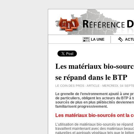
LA UNE
ACTU
Les matériaux bio-sourcé
se répand dans le BTP
LE COIN DES PROS
- ARTICLE - MERCREDI, 04 SEPT
Le grenelle de l’environnement ajouté à une p
de particuliers, obligent les acteurs du BTP à
sourcés de plus en plus plébiscités deviennent
familiarisent progressivement.
Les matériaux bio-sourcés ont la c
L’utilisation de matériaux bio-sourcés se répand 
travaillent maintenant avec des matériaux beauc
naturelles et agrégats végétaux tels que le béton